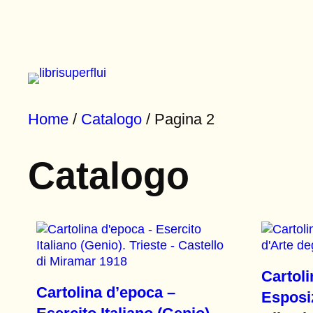
Vai
al
contenuto
Home
/
Catalogo
/ Pagina 2
Catalogo
Cartoli
Cartolina d’epoca –
Esposiz