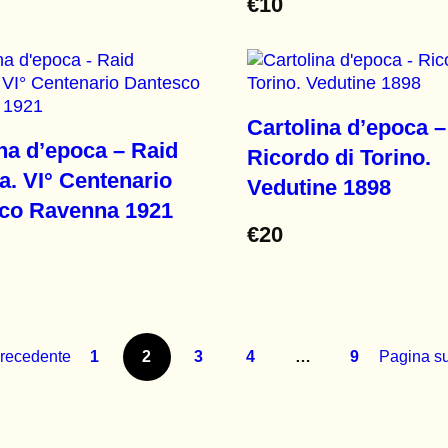
€
10
Cartolina d’epoca –
na d’epoca – Raid
Ricordo di Torino.
a. VI° Centenario
Vedutine 1898
co Ravenna 1921
€
20
recedente
1
2
3
4
…
9
Pagina s