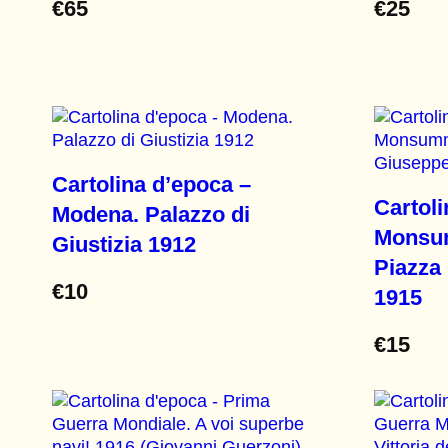
€
65
€
25
Cartolina d’epoca –
Cartoli
Modena. Palazzo di
Monsum
Giustizia 1912
Piazza
€
10
1915
€
15