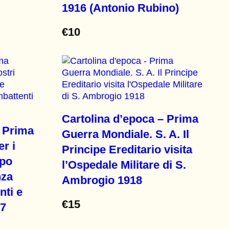
1916 (Antonio Rubino)
€
10
Cartolina d’epoca – Prima
– Prima
Guerra Mondiale. S. A. Il
r i
Principe Ereditario visita
ppo
l’Ospedale Militare di S.
nza
Ambrogio 1918
nti e
€
15
17