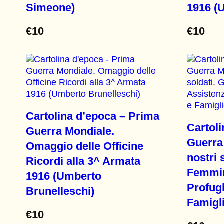
Simeone)
1916 (U
€
10
€
10
Cartolina d’epoca – Prima
Cartol
Guerra Mondiale.
Guerra 
Omaggio delle Officine
nostri 
Ricordi alla 3^ Armata
Femmin
1916 (Umberto
Profug
Brunelleschi)
Famigl
€
10