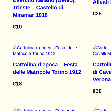
Esercito Italiano (Genio).
Alleati
Trieste – Castello di
€
25
Miramar 1918
€
10
Cartolina d’epoca – Festa
Cartoli
delle Matricole Torino 1912
di Cava
Verona
€
18
€
30