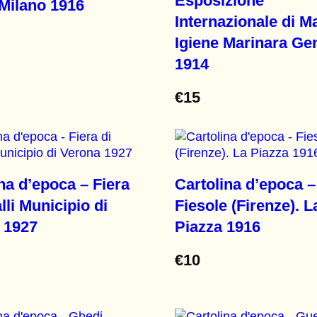
Esposizione
 Milano 1916
Internazionale di M
Igiene Marinara Ge
1914
€
15
na d’epoca – Fiera
Cartolina d’epoca –
lli Municipio di
Fiesole (Firenze). L
 1927
Piazza 1916
€
10