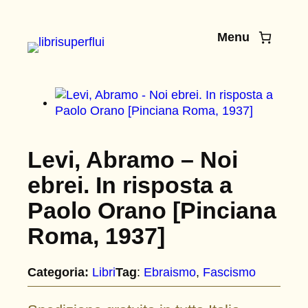
Vai
al
Menu
contenuto
Levi, Abramo – Noi
ebrei. In risposta a
Paolo Orano [Pinciana
Roma, 1937]
Categoria:
Libri
Tag
:
Ebraismo
, 
Fascismo