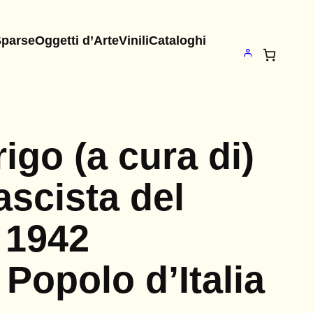
Sparse
Oggetti d’Arte
Vinili
Cataloghi
igo (a cura di)
scista del
a 1942
 Popolo d’Italia