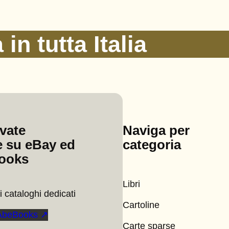
in tutta Italia
ovate
Naviga per
 su eBay ed
categoria
ooks
Libri
 cataloghi dedicati
Cartoline
AbeBooks ↗
Carte sparse