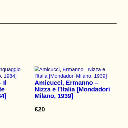
 Il
Amicucci, Ermanno –
te
Nizza e l’Italia [Mondadori
84]
Milano, 1939]
€
20