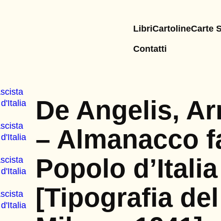
Libri
Cartoline
Carte 
Contatti
De Angelis, Arr
– Almanacco fa
Popolo d’Itali
[Tipografia del