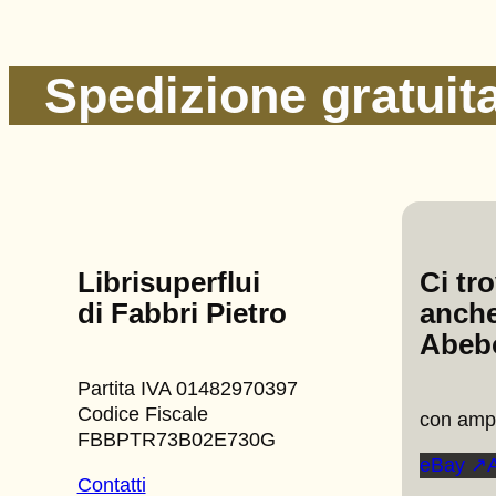
Spedizione gratuita 
Librisuperflui
Ci tr
di Fabbri Pietro
anche
Abeb
Partita IVA 01482970397
Codice Fiscale
con ampi
FBBPTR73B02E730G
eBay ↗
Contatti