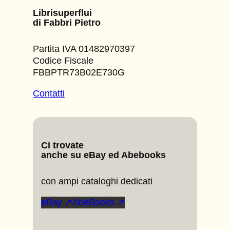
Librisuperflui
di Fabbri Pietro
Partita IVA 01482970397
Codice Fiscale
FBBPTR73B02E730G
Contatti
Ci trovate
anche su eBay ed Abebooks
con ampi cataloghi dedicati
eBay ↗
AbeBooks ↗