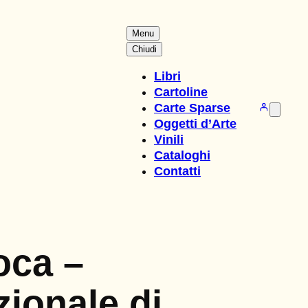
Menu
Chiudi
Libri
Cartoline
Carte Sparse
Oggetti d’Arte
Vinili
Cataloghi
Contatti
oca –
ionale di