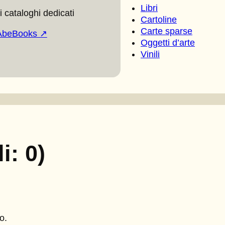
Libri
 cataloghi dedicati
Cartoline
Carte sparse
AbeBooks ↗
Oggetti d’arte
Vinili
li: 0)
o.