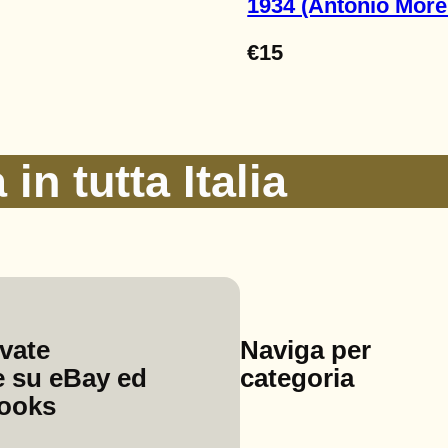
1934 (Antonio More
€
15
in tutta Italia
ovate
Naviga per
 su eBay ed
categoria
ooks