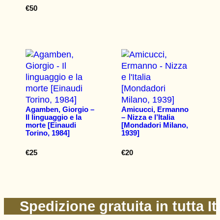
€
50
Agamben, Giorgio –
Amicucci, Ermanno
Il linguaggio e la
– Nizza e l’Italia
morte [Einaudi
[Mondadori Milano,
Torino, 1984]
1939]
€
25
€
20
Spedizione gratuita in tutta It