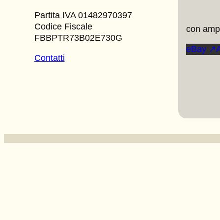
Partita IVA 01482970397
Codice Fiscale
con ampi
FBBPTR73B02E730G
eBay ↗
Contatti