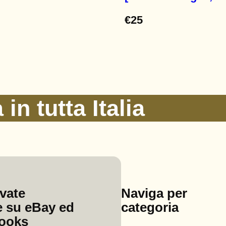
€
25
in tutta Italia
ovate
Naviga per
 su eBay ed
categoria
ooks