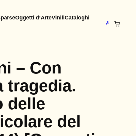
Sparse
Oggetti d’Arte
Vinili
Cataloghi
ni – Con
a tragedia.
 delle
icolare del