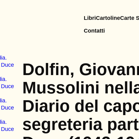
Libri
Cartoline
Carte 
Contatti
Dolfin, Giovan
Mussolini nell
Diario del capo
segreteria part