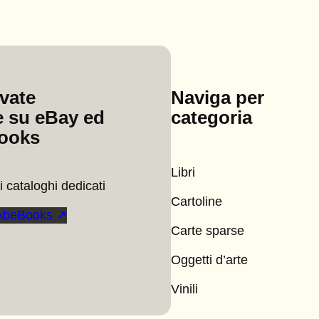
ovate
Naviga per
 su eBay ed
categoria
ooks
Libri
 cataloghi dedicati
Cartoline
AbeBooks ↗
Carte sparse
Oggetti d’arte
Vinili