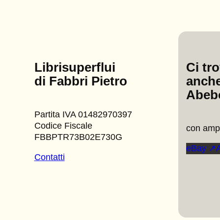
Librisuperflui
Ci tr
di Fabbri Pietro
anche
Abeb
Partita IVA 01482970397
Codice Fiscale
con ampi
FBBPTR73B02E730G
eBay ↗
Contatti