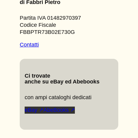
di Fabbri Pietro
Partita IVA 01482970397
Codice Fiscale
FBBPTR73B02E730G
Contatti
Ci trovate
anche su eBay ed Abebooks
con ampi cataloghi dedicati
eBay ↗
AbeBooks ↗