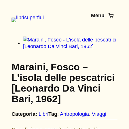
Vai
al
Menu
contenuto
Maraini, Fosco –
L’isola delle pescatrici
[Leonardo Da Vinci
Bari, 1962]
Categoria:
Libri
Tag
:
Antropologia
, 
Viaggi