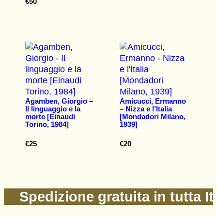
€
50
Agamben, Giorgio –
Amicucci, Ermanno
Il linguaggio e la
– Nizza e l’Italia
morte [Einaudi
[Mondadori Milano,
Torino, 1984]
1939]
€
25
€
20
Spedizione gratuita in tutta It