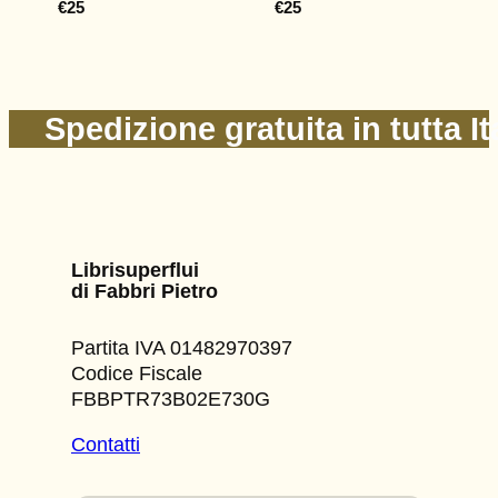
€
25
€
25
Spedizione gratuita in tutta It
Librisuperflui
di Fabbri Pietro
Partita IVA 01482970397
Codice Fiscale
FBBPTR73B02E730G
Contatti