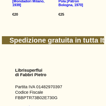
[Mondadori Milano,
Pola [Pàtron
1939]
Bologna, 1970]
€
20
€
25
Spedizione gratuita in tutta It
Librisuperflui
di Fabbri Pietro
Partita IVA 01482970397
Codice Fiscale
FBBPTR73B02E730G