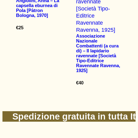
Angiolini, Anna – La
capsella eburnea di
Pola [Pàtron
Bologna, 1970]
€
25
Associazione
Nazionale
Combattenti (a cura
di) – Il lapidario
ravennate [Società
Tipo-Editrice
Ravennate Ravenna,
1925]
€
40
Spedizione gratuita in tutta It