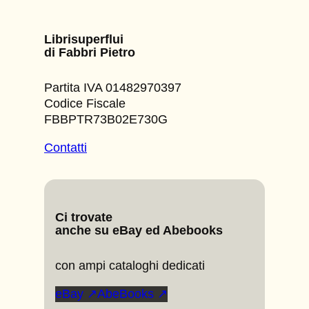
Librisuperflui
di Fabbri Pietro
Partita IVA 01482970397
Codice Fiscale
FBBPTR73B02E730G
Contatti
Ci trovate
anche su eBay ed Abebooks
con ampi cataloghi dedicati
eBay ↗
AbeBooks ↗