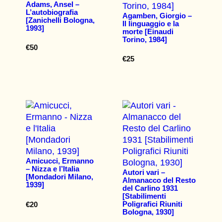
Adams, Ansel –
L’autobiografia
Agamben, Giorgio –
[Zanichelli Bologna,
Il linguaggio e la
1993]
morte [Einaudi
Torino, 1984]
€
50
€
25
Amicucci, Ermanno
– Nizza e l’Italia
Autori vari –
[Mondadori Milano,
Almanacco del Resto
1939]
del Carlino 1931
[Stabilimenti
Poligrafici Riuniti
€
20
Bologna, 1930]