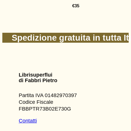
€
35
Spedizione gratuita in tutta It
Librisuperflui
di Fabbri Pietro
Partita IVA 01482970397
Codice Fiscale
FBBPTR73B02E730G
Contatti