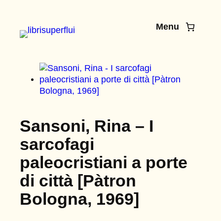
Vai
al
Menu
contenuto
Sansoni, Rina – I
sarcofagi
paleocristiani a porte
di città [Pàtron
Bologna, 1969]