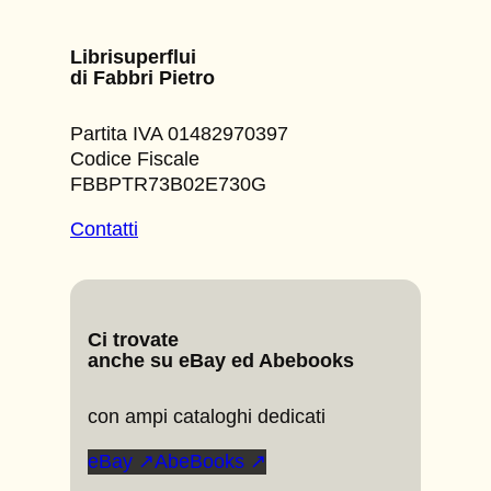
Librisuperflui
di Fabbri Pietro
Partita IVA 01482970397
Codice Fiscale
FBBPTR73B02E730G
Contatti
Ci trovate
anche su eBay ed Abebooks
con ampi cataloghi dedicati
eBay ↗
AbeBooks ↗