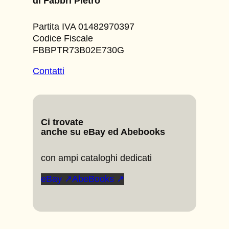
di Fabbri Pietro
Partita IVA 01482970397
Codice Fiscale
FBBPTR73B02E730G
Contatti
Ci trovate
anche su eBay ed Abebooks
con ampi cataloghi dedicati
eBay ↗
AbeBooks ↗