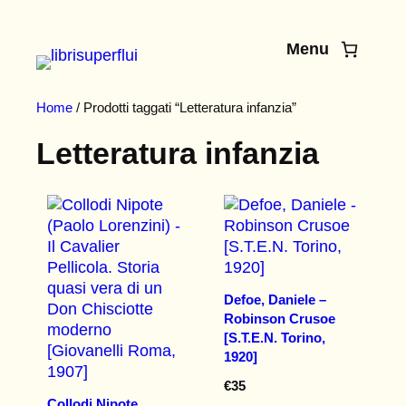
Vai
al
Menu
contenuto
Home
/ Prodotti taggati “Letteratura infanzia”
Letteratura infanzia
Defoe, Daniele –
Robinson Crusoe
[S.T.E.N. Torino,
1920]
€
35
Collodi Nipote