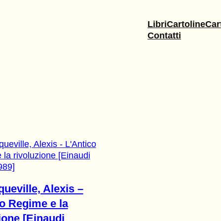
Libri
Cartoline
Car
Contatti
ueville, Alexis –
o Regime e la
ione [Einaudi