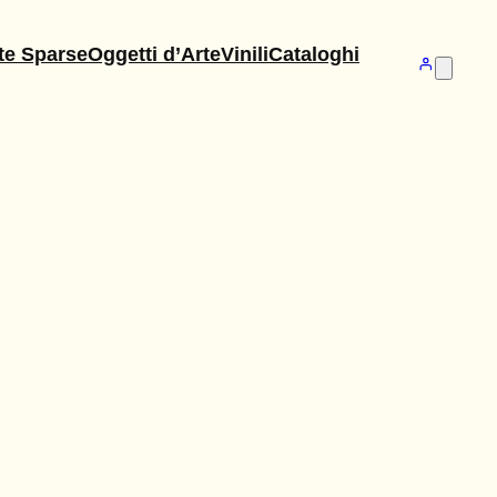
te Sparse
Oggetti d’Arte
Vinili
Cataloghi