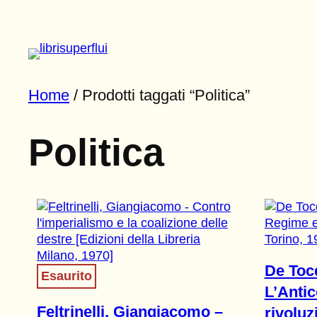
Vai
al
contenuto
Home
/ Prodotti taggati “Politica”
Politica
De Tocq
Esaurito
L’Antic
Feltrinelli, Giangiacomo –
rivoluz