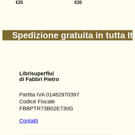
€
25
€
20
Spedizione gratuita in tutta It
Librisuperflui
di Fabbri Pietro
Partita IVA 01482970397
Codice Fiscale
FBBPTR73B02E730G
Contatti