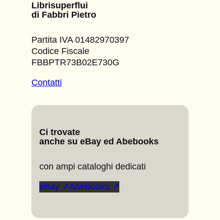
Librisuperflui
di Fabbri Pietro
Partita IVA 01482970397
Codice Fiscale
FBBPTR73B02E730G
Contatti
Ci trovate
anche su eBay ed Abebooks
con ampi cataloghi dedicati
eBay ↗
AbeBooks ↗