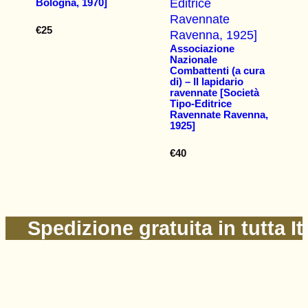
Bologna, 1970]
€
25
Associazione
Nazionale
Combattenti (a cura
di) – Il lapidario
ravennate [Società
Tipo-Editrice
Ravennate Ravenna,
1925]
€
40
Spedizione gratuita in tutta It