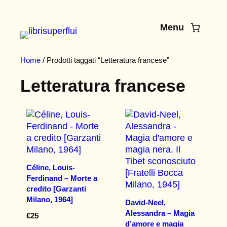
Vai
al
Menu
contenuto
Home
/ Prodotti taggati “Letteratura francese”
Letteratura francese
Céline, Louis-
Ferdinand – Morte a
credito [Garzanti
Milano, 1964]
David-Neel,
Alessandra – Magia
€
25
d’amore e magia