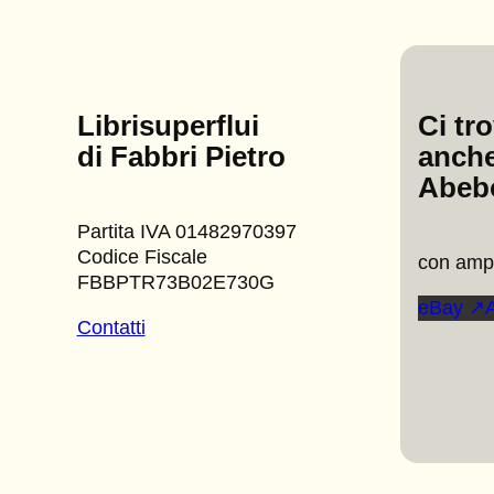
Librisuperflui
Ci tr
di Fabbri Pietro
anche
Abeb
Partita IVA 01482970397
Codice Fiscale
con ampi
FBBPTR73B02E730G
eBay ↗
Contatti