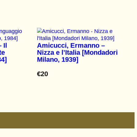
 Il
Amicucci, Ermanno –
te
Nizza e l’Italia [Mondadori
84]
Milano, 1939]
€
20