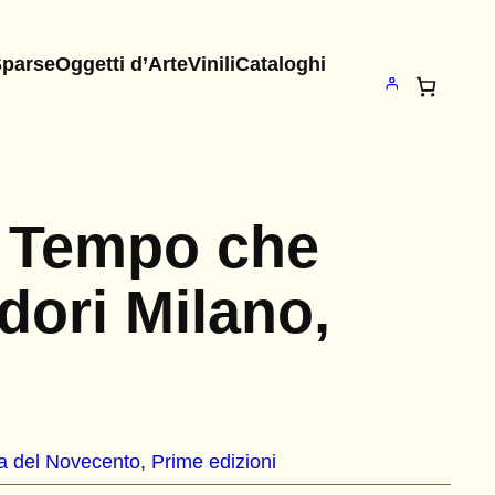
Sparse
Oggetti d’Arte
Vinili
Cataloghi
– Tempo che
ori Milano,
a del Novecento
, 
Prime edizioni