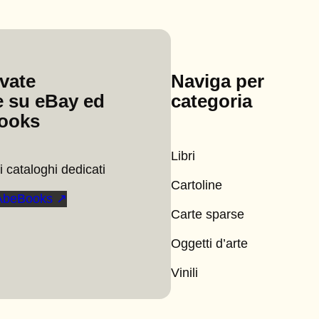
ovate
Naviga per
 su eBay ed
categoria
ooks
Libri
 cataloghi dedicati
Cartoline
AbeBooks ↗
Carte sparse
Oggetti d’arte
Vinili