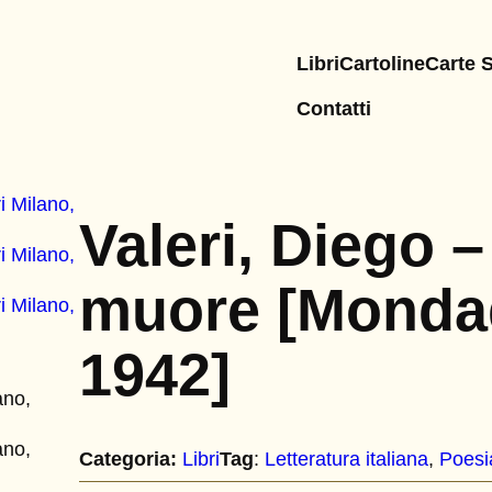
Libri
Cartoline
Carte 
Contatti
Valeri, Diego 
muore [Mondad
1942]
Categoria:
Libri
Tag
:
Letteratura italiana
, 
Poesi